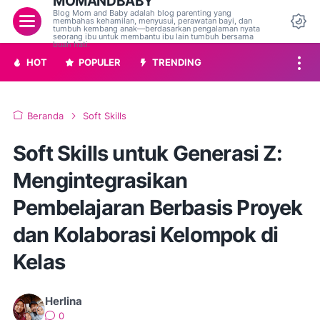
MOMANDBABY
Blog Mom and Baby adalah blog parenting yang
Menu
membahas kehamilan, menyusui, perawatan bayi, dan
tumbuh kembang anak—berdasarkan pengalaman nyata
Da
seorang ibu untuk membantu ibu lain tumbuh bersama
buah hati.
HOT
POPULER
TRENDING
Beranda
Soft Skills
Soft Skills untuk Generasi Z:
Mengintegrasikan
Pembelajaran Berbasis Proyek
dan Kolaborasi Kelompok di
Kelas
Herlina
0