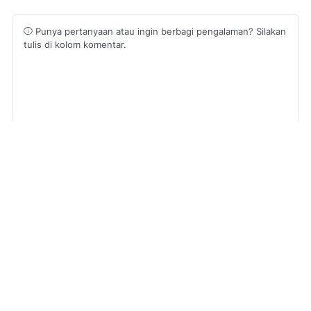
Punya pertanyaan atau ingin berbagi pengalaman? Silakan
tulis di kolom komentar.
ABOUT
Dedi Suarna
Kunjungi profil