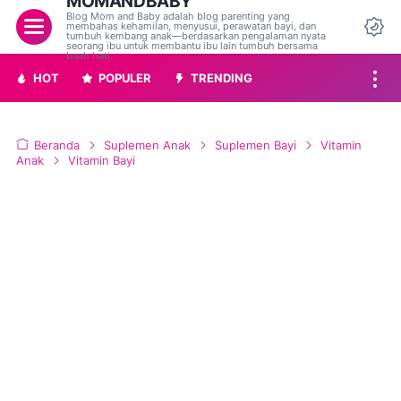
MOMANDBABY
Blog Mom and Baby adalah blog parenting yang
Menu
membahas kehamilan, menyusui, perawatan bayi, dan
tumbuh kembang anak—berdasarkan pengalaman nyata
Da
seorang ibu untuk membantu ibu lain tumbuh bersama
buah hati.
HOT
POPULER
TRENDING
Beranda
Suplemen Anak
Suplemen Bayi
Vitamin
Anak
Vitamin Bayi