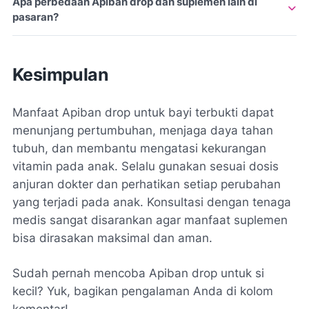
Apa perbedaan Apiban drop dan suplemen lain di
waktu menyusui agar penyerapan vitamin lebih optimal.
pasaran?
Apiban drop memiliki komposisi vitamin yang lebih
lengkap dibanding sebagian suplemen lain, namun pilihan
Kesimpulan
terbaik tetap disesuaikan kebutuhan anak dan saran
dokter.
Manfaat Apiban drop untuk bayi terbukti dapat
menunjang pertumbuhan, menjaga daya tahan
tubuh, dan membantu mengatasi kekurangan
vitamin pada anak. Selalu gunakan sesuai dosis
anjuran dokter dan perhatikan setiap perubahan
yang terjadi pada anak. Konsultasi dengan tenaga
medis sangat disarankan agar manfaat suplemen
bisa dirasakan maksimal dan aman.
Sudah pernah mencoba Apiban drop untuk si
kecil? Yuk, bagikan pengalaman Anda di kolom
komentar!