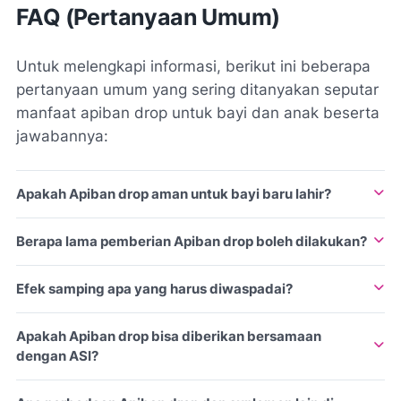
FAQ (Pertanyaan Umum)
Untuk melengkapi informasi, berikut ini beberapa
pertanyaan umum yang sering ditanyakan seputar
manfaat apiban drop untuk bayi dan anak beserta
jawabannya:
Apakah Apiban drop aman untuk bayi baru lahir?
Apiban drop umumnya aman diberikan pada bayi sesuai
Berapa lama pemberian Apiban drop boleh dilakukan?
dosis anjuran dokter. Namun, selalu konsultasikan terlebih
dahulu sebelum memulai suplemen apapun.
Pemberian Apiban drop bisa dilakukan selama anak masih
Efek samping apa yang harus diwaspadai?
membutuhkan tambahan vitamin, namun sebaiknya tidak
melebihi 3 bulan berturut-turut tanpa evaluasi dokter.
Perhatikan jika anak mengalami reaksi alergi, gangguan
Apakah Apiban drop bisa diberikan bersamaan
pencernaan, atau perubahan perilaku. Jika terjadi,
dengan ASI?
hentikan penggunaan dan konsultasikan ke dokter.
Bisa, namun pastikan pemberian tidak berdekatan dengan