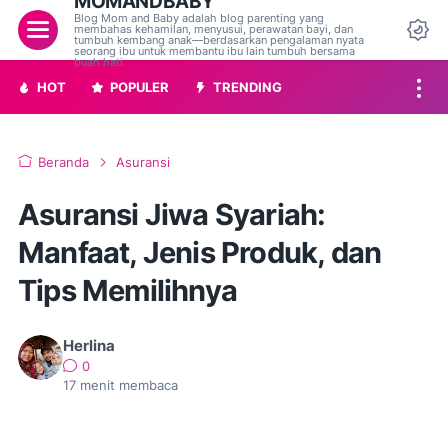
MOMANDBABY
Blog Mom and Baby adalah blog parenting yang
Menu
membahas kehamilan, menyusui, perawatan bayi, dan
tumbuh kembang anak—berdasarkan pengalaman nyata
Da
seorang ibu untuk membantu ibu lain tumbuh bersama
buah hati.
HOT
POPULER
TRENDING
Beranda
Asuransi
Asuransi Jiwa Syariah:
Manfaat, Jenis Produk, dan
Tips Memilihnya
Herlina
0
17
menit membaca