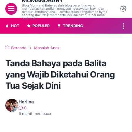
MOMANDBABY
Blog Mom and Baby adalah blog parenting yang
Menu
membahas kehamilan, menyusui, perawatan bayi, dan
tumbuh kembang anak—berdasarkan pengalaman nyata
Da
seorang ibu untuk membantu ibu lain tumbuh bersama
buah hati.
HOT
POPULER
TRENDING
Beranda
Masalah Anak
Tanda Bahaya pada Balita
yang Wajib Diketahui Orang
Tua Sejak Dini
Herlina
0
6
menit membaca