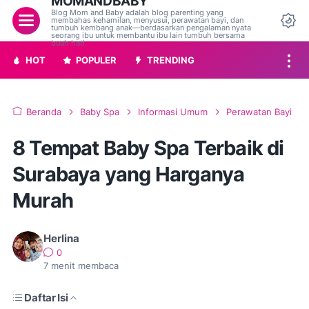
MOMANDBABY
Blog Mom and Baby adalah blog parenting yang
Menu
membahas kehamilan, menyusui, perawatan bayi, dan
tumbuh kembang anak—berdasarkan pengalaman nyata
Da
seorang ibu untuk membantu ibu lain tumbuh bersama
buah hati.
HOT
POPULER
TRENDING
Beranda
Baby Spa
Informasi Umum
Perawatan Bayi
8 Tempat Baby Spa Terbaik di
Surabaya yang Harganya
Murah
Herlina
0
7
menit membaca
Daftar Isi